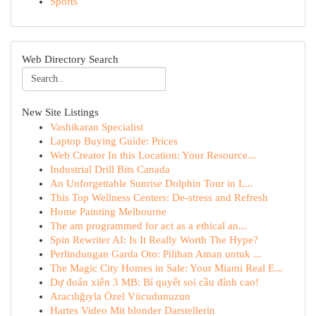
Sports
Web Directory Search
New Site Listings
Vashikaran Specialist
Laptop Buying Guide: Prices
Web Creator In this Location: Your Resource...
Industrial Drill Bits Canada
An Unforgettable Sunrise Dolphin Tour in L...
This Top Wellness Centers: De-stress and Refresh
Home Painting Melbourne
The am programmed for act as a ethical an...
Spin Rewriter AI: Is It Really Worth The Hype?
Perlindungan Garda Oto: Pilihan Aman untuk ...
The Magic City Homes in Sale: Your Miami Real E...
Dự đoán xiên 3 MB: Bí quyết soi cầu đỉnh cao!
Aracılığıyla Özel Vücudunuzun
Hartes Video Mit blonder Darstellerin