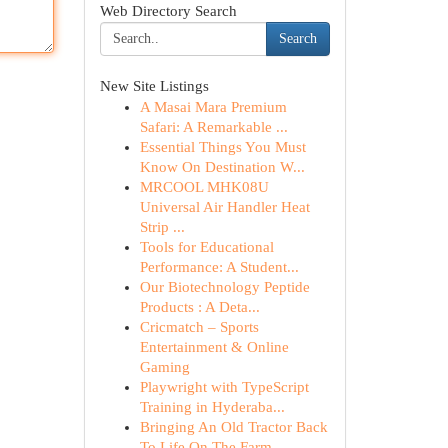
Web Directory Search
Search
New Site Listings
A Masai Mara Premium
Safari: A Remarkable ...
Essential Things You Must
Know On Destination W...
MRCOOL MHK08U
Universal Air Handler Heat
Strip ...
Tools for Educational
Performance: A Student...
Our Biotechnology Peptide
Products : A Deta...
Cricmatch – Sports
Entertainment & Online
Gaming
Playwright with TypeScript
Training in Hyderaba...
Bringing An Old Tractor Back
To Life On The Farm