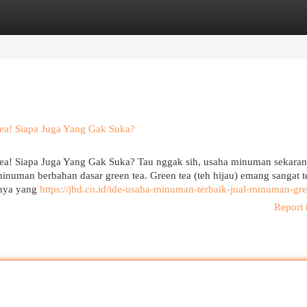
egories
Register
Login
ea! Siapa Juga Yang Gak Suka?
a! Siapa Juga Yang Gak Suka? Tau nggak sih, usaha minuman sekaran
minuman berbahan dasar green tea. Green tea (teh hijau) emang sangat t
anya yang
https://jbd.co.id/ide-usaha-minuman-terbaik-jual-minuman-gre
Report 