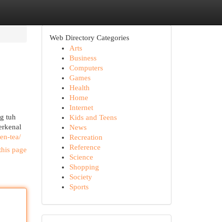
Web Directory Categories
Arts
Business
Computers
Games
Health
Home
Internet
g tuh
Kids and Teens
erkenal
News
en-tea/
Recreation
Reference
this page
Science
Shopping
Society
Sports