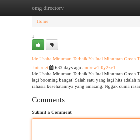
omg directory
Home
New Site Listings
Add Site
Cat
Home
1
Ide Usaha Minuman Terbaik Ya Jual Minuman Green T
Internet
633 days ago
andrew1r0y2zv1
Ide Usaha Minuman Terbaik Ya Jual Minuman Green Te
lagi booming banget! Salah satu yang lagi hits adalah 
rahasia kesehatannya yang amazing. Nggak cuma ras
Comments
Submit a Comment