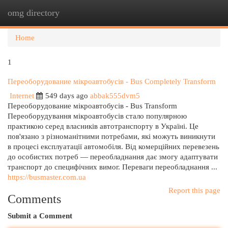
omg directory
Togg
navi
Home
1
Переоборудование мікроавтобусів - Bus Completely Transform
Internet
549 days ago
abbak555dvm5
Переоборудование мікроавтобусів - Bus Transform
Переоборудування мікроавтобусів стало популярною
практикою серед власників автотранспорту в Україні. Це
пов'язано з різноманітними потребами, які можуть виникнути
в процесі експлуатації автомобіля. Від комерційних перевезень
до особистих потреб — переобладнання дає змогу адаптувати
транспорт до специфічних вимог. Переваги переобладнання ...
https://busmaster.com.ua
Report this page
Comments
Submit a Comment