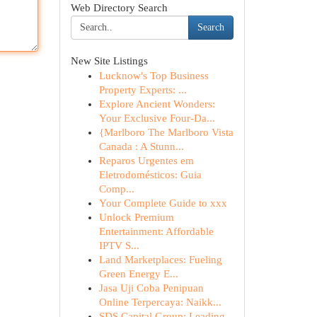
Web Directory Search
Search
New Site Listings
Lucknow's Top Business
Property Experts: ...
Explore Ancient Wonders:
Your Exclusive Four-Da...
{Marlboro The Marlboro Vista
Canada : A Stunn...
Reparos Urgentes em
Eletrodomésticos: Guia
Comp...
Your Complete Guide to xxx
Unlock Premium
Entertainment: Affordable
IPTV S...
Land Marketplaces: Fueling
Green Energy E...
Jasa Uji Coba Penipuan
Online Terpercaya: Naikk...
SDS Capital Group: Leading