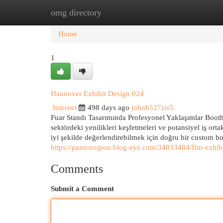
omg directory
Home
New Site Listings
Add Site
Cat
Home
1
Hannover Exhibit Design 024
Internet
498 days ago
johnb527zis5
Fuar Standı Tasarımında Profesyonel Yaklaşımlar Booth 
sektördeki yenilikleri keşfetmeleri ve potansiyel iş orta
iyi şekilde değerlendirebilmek için doğru bir custom boot
https://paxtonujpon.blog-eye.com/34033484/İfm-exhib
Comments
Submit a Comment