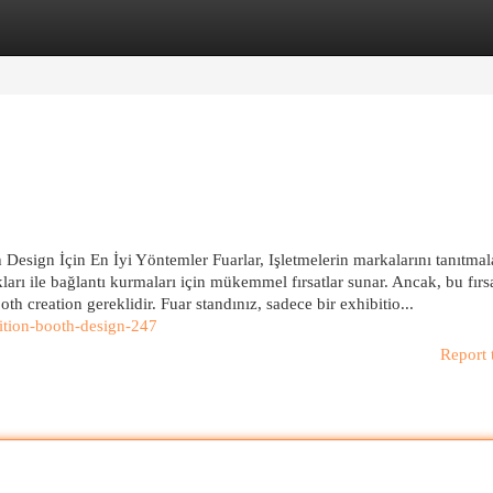
egories
Register
Login
Design İçin En İyi Yöntemler Fuarlar, Işletmelerin markalarını tanıtmala
kları ile bağlantı kurmaları için mükemmel fırsatlar sunar. Ancak, bu fırsa
h creation gereklidir. Fuar standınız, sadece bir exhibitio...
ition-booth-design-247
Report 