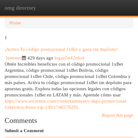
omg directory
Togg
navi
Home
1
¡Activa Tu código promocional 1xBet y gana sin depósito!
Internet
429 days ago
logan5n42rdo4
Obtén Increíbles beneficios con el código promocional 1xBet
Argentina, código promocional 1xBet Bolivia, código
promocional 1xBet Chile, código promocional 1xBet Colombia y
más países. Activa tu código promocional 1xBet sin depósito para
apuestas gratis. Explora todas las opciones legales con códigos
promocionales 1xBet en LATAM y más. Aprende cómo usar
https://www.sociomix.com/c/entertainment/c-digo-promocional-
1xbet-hoy-bono-vip-130/1748578295
Report this page
Comments
Submit a Comment