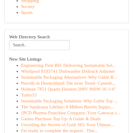
Shopping
Society
Sports
Web Directory Search
New Site Listings
Engineering Firm BD: Delivering Sustainable Sol...
Whirlpool 8193741 Dishwasher Dishrack Adjuster
Sustainable Packaging Alternatives: Why Gable B...
Prerolls in Deutschland: Die neue Trend- Cannab...
Holman 7851 Quartz Element 208V 900W 16-1/4"
Turbo55
Sustainable Packaging Solutions: Why Gable Top ...
The Sandesara Lifeline: 6 Million Barrels Suppo...
{PCD Pharma Franchise Company: Your Gateway t...
Games Purchase Top Up: A Guide & Deals
Unveiling the Secrets of Gold 365: Your Ultimat...
I'm ready to complete the request . This...