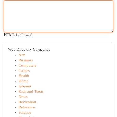
HTML is allowed
Web Directory Categories
Arts
Business
Computers
Games
Health
Home
Internet
Kids and Teens
News
Recreation
Reference
Science