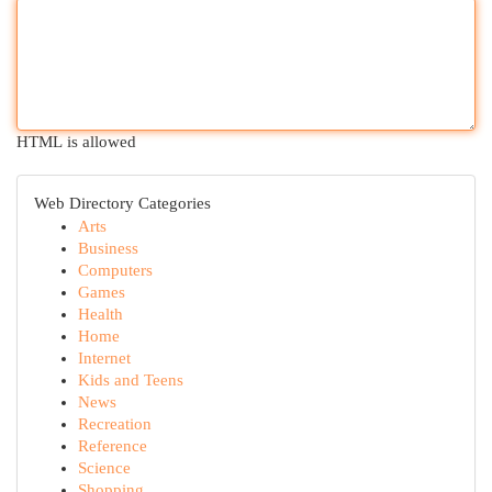
HTML is allowed
Web Directory Categories
Arts
Business
Computers
Games
Health
Home
Internet
Kids and Teens
News
Recreation
Reference
Science
Shopping