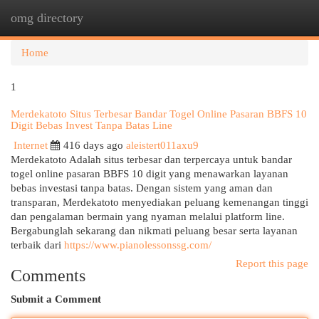
omg directory
Togg
navi
Home
1
Merdekatoto Situs Terbesar Bandar Togel Online Pasaran BBFS 10
Digit Bebas Invest Tanpa Batas Line
Internet
416 days ago
aleistert011axu9
Merdekatoto Adalah situs terbesar dan terpercaya untuk bandar
togel online pasaran BBFS 10 digit yang menawarkan layanan
bebas investasi tanpa batas. Dengan sistem yang aman dan
transparan, Merdekatoto menyediakan peluang kemenangan tinggi
dan pengalaman bermain yang nyaman melalui platform line.
Bergabunglah sekarang dan nikmati peluang besar serta layanan
terbaik dari
https://www.pianolessonssg.com/
Report this page
Comments
Submit a Comment