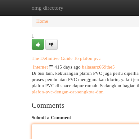
omg directory
Home
New Site Listings
Add Site
Cat
Home
1
The Definitive Guide To plafon pvc
Internet
415 days ago
baltasarz669the5
Di Sisi lain, kekurangan plafon PVC juga perlu diperha
proses pembuatan PVC menggunakan klorin, yakni jenis
plafon PVC di space dapur rumah. Sedangkan bagian t
plafon-pvc-dengan-cat-sengkote-dtm
Comments
Submit a Comment