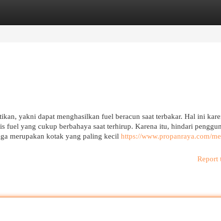
egories
Register
Login
tikan, yakni dapat menghasilkan fuel beracun saat terbakar. Hal ini kar
 fuel yang cukup berbahaya saat terhirup. Karena itu, hindari penggu
iga merupakan kotak yang paling kecil
https://www.propanraya.com/me
Report 