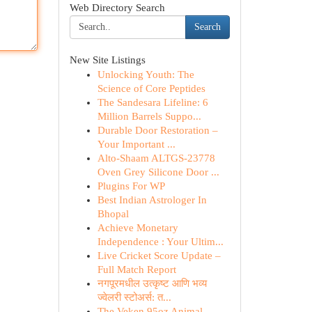
Web Directory Search
Search
New Site Listings
Unlocking Youth: The
Science of Core Peptides
The Sandesara Lifeline: 6
Million Barrels Suppo...
Durable Door Restoration –
Your Important ...
Alto-Shaam ALTGS-23778
Oven Grey Silicone Door ...
Plugins For WP
Best Indian Astrologer In
Bhopal
Achieve Monetary
Independence : Your Ultim...
Live Cricket Score Update –
Full Match Report
नगपूरमधील उत्कृष्ट आणि भव्य
ज्वेलरी स्टोअर्स: त...
The Veken 95oz Animal