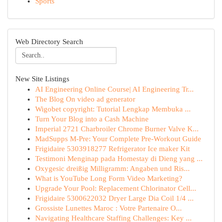
Sports
Web Directory Search
New Site Listings
AI Engineering Online Course| AI Engineering Tr...
The Blog On video ad generator
Wigobet copyright: Tutorial Lengkap Membuka ...
Turn Your Blog into a Cash Machine
Imperial 2721 Charbroiler Chrome Burner Valve K...
MadSupps M-Pre: Your Complete Pre-Workout Guide
Frigidaire 5303918277 Refrigerator Ice maker Kit
Testimoni Menginap pada Homestay di Dieng yang ...
Oxygesic dreißig Milligramm: Angaben und Ris...
What is YouTube Long Form Video Marketing?
Upgrade Your Pool: Replacement Chlorinator Cell...
Frigidaire 5300622032 Dryer Large Dia Coil 1/4 ...
Grossiste Lunettes Maroc : Votre Partenaire O...
Navigating Healthcare Staffing Challenges: Key ...