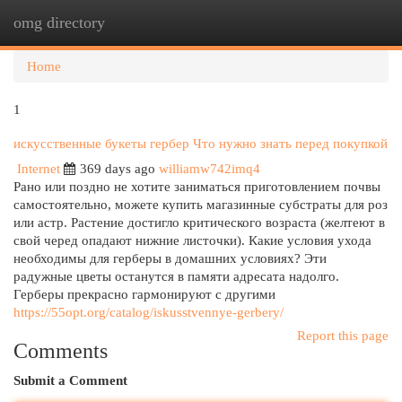
omg directory
Togg
navi
Home
1
искусственные букеты гербер Что нужно знать перед покупкой
Internet
369 days ago
williamw742imq4
Рано или поздно не хотите заниматься приготовлением почвы
самостоятельно, можете купить магазинные субстраты для роз
или астр. Растение достигло критического возраста (желтеют в
свой черед опадают нижние листочки). Какие условия ухода
необходимы для герберы в домашних условиях? Эти
радужные цветы останутся в памяти адресата надолго.
Герберы прекрасно гармонируют с другими
https://55opt.org/catalog/iskusstvennye-gerbery/
Report this page
Comments
Submit a Comment