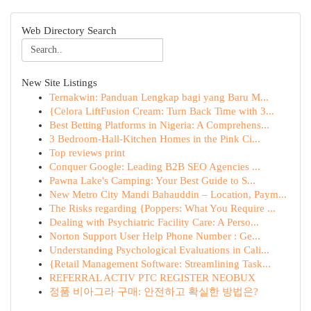
Web Directory Search
New Site Listings
Ternakwin: Panduan Lengkap bagi yang Baru M...
{Celora LiftFusion Cream: Turn Back Time with 3...
Best Betting Platforms in Nigeria: A Comprehens...
3 Bedroom-Hall-Kitchen Homes in the Pink Ci...
Top reviews print
Conquer Google: Leading B2B SEO Agencies ...
Pawna Lake's Camping: Your Best Guide to S...
New Metro City Mandi Bahauddin – Location, Paym...
The Risks regarding {Poppers: What You Require ...
Dealing with Psychiatric Facility Care: A Perso...
Norton Support User Help Phone Number : Ge...
Understanding Psychological Evaluations in Cali...
{Retail Management Software: Streamlining Task...
REFERRAL ACTIV PTC REGISTER NEOBUX
정품 비아그라 구매: 안전하고 확실한 방법은?