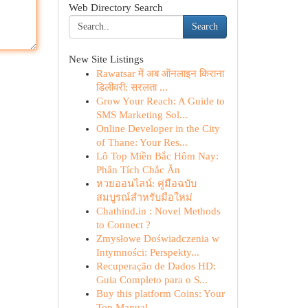
Web Directory Search
Search
New Site Listings
Rawatsar में अब ऑनलाइन किराना
डिलीवरी: सरलता ...
Grow Your Reach: A Guide to
SMS Marketing Sol...
Online Developer in the City
of Thane: Your Res...
Lô Top Miền Bắc Hôm Nay:
Phân Tích Chắc Ăn
หวยออนไลน์: คู่มือฉบับ
สมบูรณ์สำหรับมือใหม่
Chathind.in : Novel Methods
to Connect ?
Zmysłowe Doświadczenia w
Intymności: Perspekty...
Recuperação de Dados HD:
Guia Completo para o S...
Buy this platform Coins: Your
Top Manual