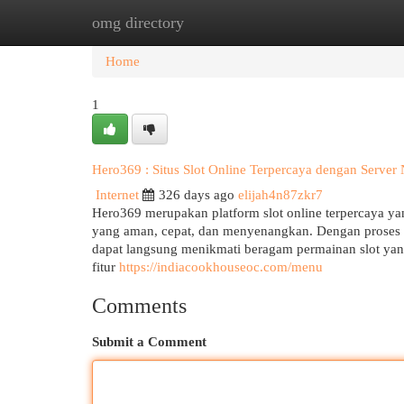
omg directory
Home
New Site Listings
Add Site
Cat
Home
1
Hero369 : Situs Slot Online Terpercaya dengan Serv
Internet
326 days ago
elijah4n87zkr7
Hero369 merupakan platform slot online terpercaya y
yang aman, cepat, dan menyenangkan. Dengan proses 
dapat langsung menikmati beragam permainan slot yan
fitur
https://indiacookhouseoc.com/menu
Comments
Submit a Comment