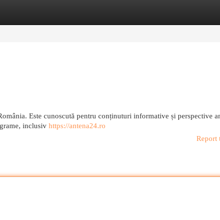
egories
Register
Login
România. Este cunoscută pentru conținuturi informative și perspective an
ograme, inclusiv
https://antena24.ro
Report 