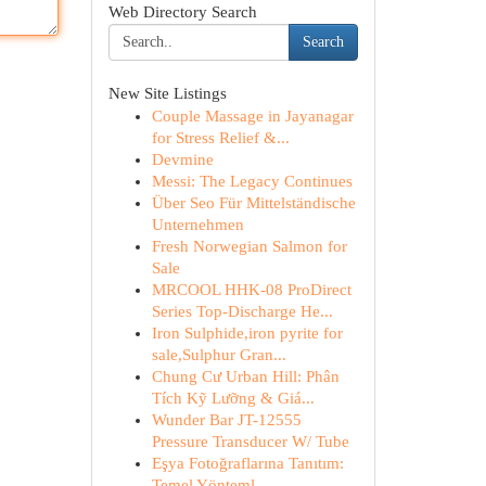
Web Directory Search
Search
New Site Listings
Couple Massage in Jayanagar
for Stress Relief &...
Devmine
Messi: The Legacy Continues
Über Seo Für Mittelständische
Unternehmen
Fresh Norwegian Salmon for
Sale
MRCOOL HHK-08 ProDirect
Series Top-Discharge He...
Iron Sulphide,iron pyrite for
sale,Sulphur Gran...
Chung Cư Urban Hill: Phân
Tích Kỹ Lưỡng & Giá...
Wunder Bar JT-12555
Pressure Transducer W/ Tube
Eşya Fotoğraflarına Tanıtım:
Temel Yönteml...