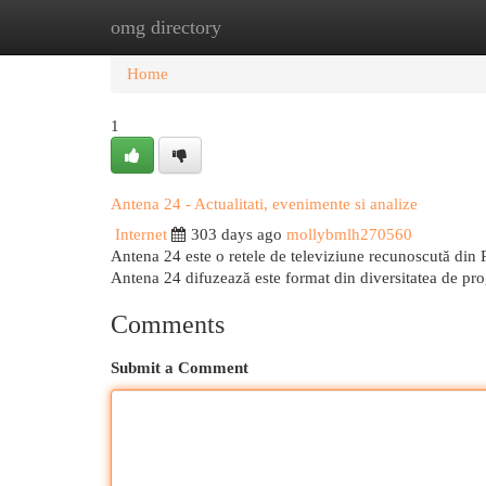
omg directory
Home
New Site Listings
Add Site
Cat
Home
1
Antena 24 - Actualitati, evenimente si analize
Internet
303 days ago
mollybmlh270560
Antena 24 este o retele de televiziune recunoscută din 
Antena 24 difuzează este format din diversitatea de pr
Comments
Submit a Comment