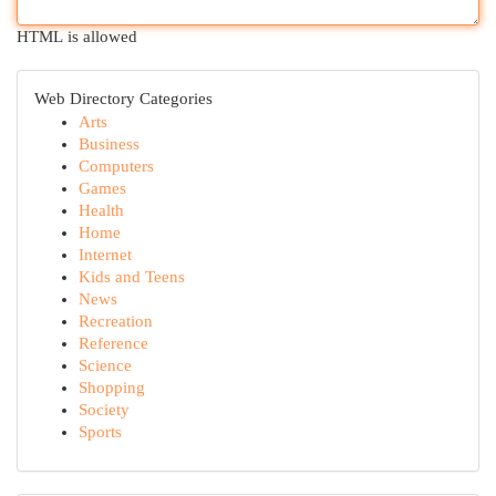
HTML is allowed
Web Directory Categories
Arts
Business
Computers
Games
Health
Home
Internet
Kids and Teens
News
Recreation
Reference
Science
Shopping
Society
Sports