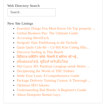
Web Directory Search
New Site Listings
Essential Things You Must Know On Top property ...
Global Business Pay: The Ultimate Guide
Accessing SilverExch
Serigrafi: Eine Einführung in die Technik
Quán Quán Cafe Rẻ – Cơ Hội Kim Cương Đầu...
Discover Surfing in This Beach
डिजिटल मार्केटिंग कोर्स: भिवानी में करियर की नई...
สล็อตออนไลน์: คู่มือสำหรับมือใหม่
Slot Gacor 4D: Panduan Lengkap untuk Bettor ...
Deciphering the World of THC Edibles
Settle Your Loan: A Comprehensive Guide
Package Delivery Training Course: A Thorough ...
Optimasi SEO Jakarta
Understanding Bail Bonds: A Beginner's Guide
Aiken Dumpster Rental Guys