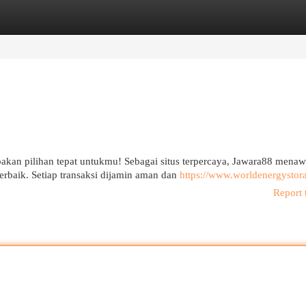
egories
Register
Login
kan pilihan tepat untukmu! Sebagai situs terpercaya, Jawara88 mena
erbaik. Setiap transaksi dijamin aman dan
https://www.worldenergystor
Report 