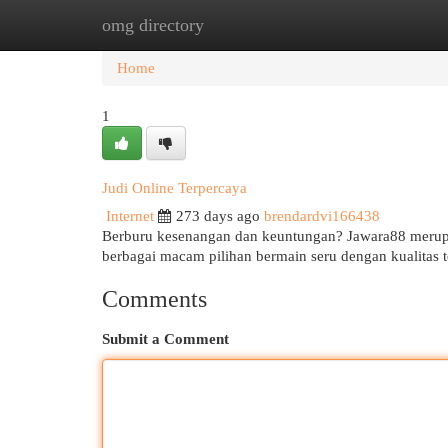
omg directory
Home
New Site Listings
Add Site
Cat
Home
1
Judi Online Terpercaya
Internet
273 days ago
brendardvi166438
Berburu kesenangan dan keuntungan? Jawara88 merupa
berbagai macam pilihan bermain seru dengan kualitas t
Comments
Submit a Comment