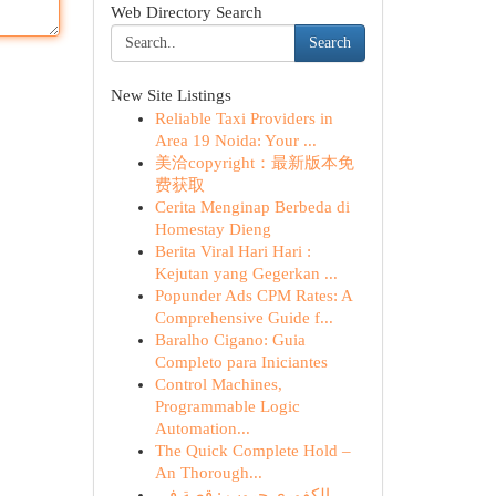
Web Directory Search
Search
New Site Listings
Reliable Taxi Providers in
Area 19 Noida: Your ...
美洽copyright：最新版本免
费获取
Cerita Menginap Berbeda di
Homestay Dieng
Berita Viral Hari Hari :
Kejutan yang Gegerkan ...
Popunder Ads CPM Rates: A
Comprehensive Guide f...
Baralho Cigano: Guia
Completo para Iniciantes
Control Machines,
Programmable Logic
Automation...
The Quick Complete Hold –
An Thorough...
الكفوري جروب : قصة في