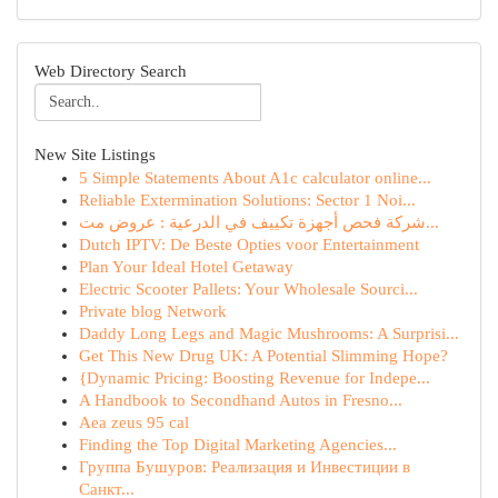
Web Directory Search
New Site Listings
5 Simple Statements About A1c calculator online...
Reliable Extermination Solutions: Sector 1 Noi...
شركة فحص أجهزة تكييف في الدرعية : عروض مت...
Dutch IPTV: De Beste Opties voor Entertainment
Plan Your Ideal Hotel Getaway
Electric Scooter Pallets: Your Wholesale Sourci...
Private blog Network
Daddy Long Legs and Magic Mushrooms: A Surprisi...
Get This New Drug UK: A Potential Slimming Hope?
{Dynamic Pricing: Boosting Revenue for Indepe...
A Handbook to Secondhand Autos in Fresno...
Aea zeus 95 cal
Finding the Top Digital Marketing Agencies...
Группа Бушуров: Реализация и Инвестиции в
Санкт...