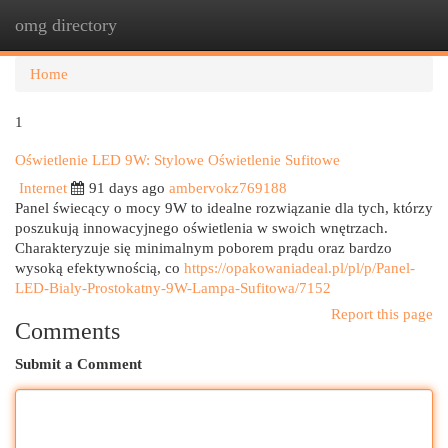
omg directory
Togg
navi
Home
1
Oświetlenie LED 9W: Stylowe Oświetlenie Sufitowe
Internet
91 days ago
ambervokz769188
Panel świecący o mocy 9W to idealne rozwiązanie dla tych, którzy
poszukują innowacyjnego oświetlenia w swoich wnętrzach.
Charakteryzuje się minimalnym poborem prądu oraz bardzo
wysoką efektywnością, co
https://opakowaniadeal.pl/pl/p/Panel-
LED-Bialy-Prostokatny-9W-Lampa-Sufitowa/7152
Report this page
Comments
Submit a Comment