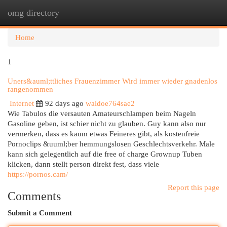
omg directory
Togg
navi
Home
1
Uners&auml;ttliches Frauenzimmer Wird immer wieder gnadenlos
rangenommen
Internet
92 days ago
waldoe764sae2
Wie Tabulos die versauten Amateurschlampen beim Nageln
Gasoline geben, ist schier nicht zu glauben. Guy kann also nur
vermerken, dass es kaum etwas Feineres gibt, als kostenfreie
Pornoclips &uuml;ber hemmungslosen Geschlechtsverkehr. Male
kann sich gelegentlich auf die free of charge Grownup Tuben
klicken, dann stellt person direkt fest, dass viele
https://pornos.cam/
Report this page
Comments
Submit a Comment