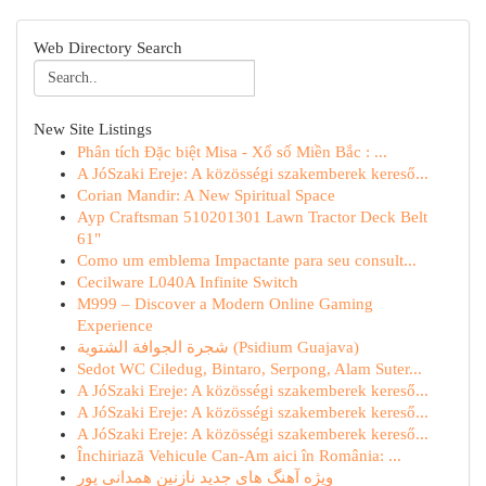
Web Directory Search
New Site Listings
Phân tích Đặc biệt Misa - Xổ số Miền Bắc : ...
A JóSzaki Ereje: A közösségi szakemberek kereső...
Corian Mandir: A New Spiritual Space
Ayp Craftsman 510201301 Lawn Tractor Deck Belt
61"
Como um emblema Impactante para seu consult...
Cecilware L040A Infinite Switch
M999 – Discover a Modern Online Gaming
Experience
شجرة الجوافة الشتوية (Psidium Guajava)
Sedot WC Ciledug, Bintaro, Serpong, Alam Suter...
A JóSzaki Ereje: A közösségi szakemberek kereső...
A JóSzaki Ereje: A közösségi szakemberek kereső...
A JóSzaki Ereje: A közösségi szakemberek kereső...
Închiriază Vehicule Can-Am aici în România: ...
ویژه آهنگ های جدید نازنین همدانی پور