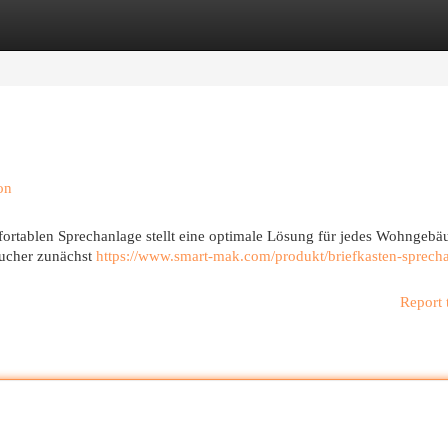
egories
Register
Login
on
ortablen Sprechanlage stellt eine optimale Lösung für jedes Wohngebäu
sucher zunächst
https://www.smart-mak.com/produkt/briefkasten-sprech
Report 