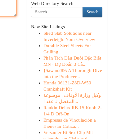
Web Directory Search
Search
New Site Listings
Shed Slab Solutions near
Inverleigh: Your Overview
Durable Steel Sheets For
Grilling
Phân Tích Đầu Đuôi Đặc Biệt
MN · Dự Đoán 3 Cà...
{Sawan289: A Thorough Dive
into the Producer...
Honda 06131-Z8D-W50
Crankshaft Kit
وكيل وزارة الأوقاف : موسوعة
المفصل لـ عقد ا...
Rankin Delux RB-15 Knob 2-
1/4 D Off-On
Empresas de Vinculación a
Bienestar Cotiza...
Versauter Bi-Sex Clip Mit
schamlosem Girl aus d...