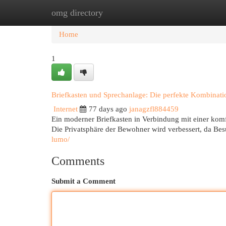
omg directory
Home
New Site Listings
Add Site
Cat
Home
1
Briefkasten und Sprechanlage: Die perfekte Kombinati
Internet
77 days ago
janagzfl884459
Ein moderner Briefkasten in Verbindung mit einer komf
Die Privatsphäre der Bewohner wird verbessert, da Be
lumo/
Comments
Submit a Comment