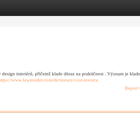
egories
Register
Login
 design interiérů, přičemž klade důraz na praktičnost . Význam je klad
https://www.lawinsider.com/dictionary/cost-invoice
Report 