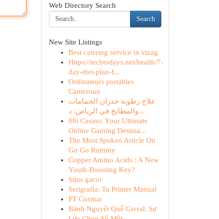
Web Directory Search
Search
New Site Listings
Best catering service in vizag
Https://techtodays.net/health/7-
day-diet-plan-f...
Ordinateurs portables
Cameroun
علاج رطوبة جدران الحمامات
والمطابخ في الرياض: د...
88i Casino: Your Ultimate
Online Gaming Destina...
The Most Spoken Article On
Go Go Rummy
Copper Amino Acids : A New
Youth-Boosting Key?
Situs gacor
Serigrafía: Tu Primer Manual
PT Cosmar
Bánh Nguyệt Quế Givral: Sự
Lựa Chọn Số Một...