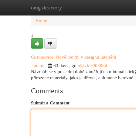
omg directory
Home
New Site Listings
Add Site
Cat
Home
1
Costinovice: Nové trendy v designu interiérů
Internet
63 days ago
oisivklz008084
Návrháři se v poslední době zaměřují na minimalistický
přirozené materiály, jako je dřevo , a tlumené barevné
Comments
Submit a Comment