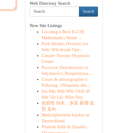
Web Directory Search
Search
New Site Listings
Locating a Best IGCSE
Mathematics Home ...
Pork Shanks (Frozen) for
Sale: Wholesale Opt...
Greater Toronto Hypnosis
Centre
Poczucie Zmysłowości w
Intymności: Perspektywa...
Cours de photographie à
Fribourg : Démarrez dès...
Soi Đặc Biệt MN: Chốt Số
Hút Tài Lộc Hôm Nay
包容性 内衣：东亚 新潮 造
型 走向
Methylphenidat kaufen in
Deutschland
Prodotti Edili di Qualità |
Disegnarecasa