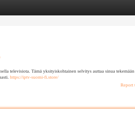
egories
Register
Login
n
ella televisiota. Tämä yksityiskohtainen selvitys auttaa sinua tekemään
masti.
https://iptv-suomi-fi.store/
Report 