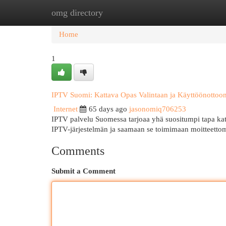
omg directory
Home
New Site Listings
Add Site
Cat
Home
1
IPTV Suomi: Kattava Opas Valintaan ja Käyttöönottoo
Internet
65 days ago
jasonomiq706253
IPTV palvelu Suomessa tarjoaa yhä suositumpi tapa kats
IPTV-järjestelmän ja saamaan se toimimaan moitteetto
Comments
Submit a Comment