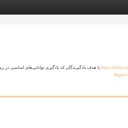
egories
Register
Login
با هدف یادگیرندگان که یادگیری توانایی‌های اساسی در زمینه تعمیر موبایل‌های همراه ، این آموزش جامع {ارائه دهد
https://tobix.co
Report 