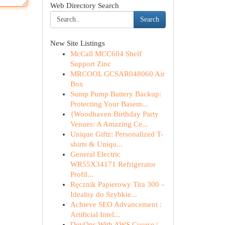
Web Directory Search
Search
New Site Listings
McCall MCC604 Shelf
Support Zinc
MRCOOL GCSAR048060 Air
Box
Sump Pump Battery Backup:
Protecting Your Basem...
{Woodhaven Birthday Party
Venues: A Amazing Ce...
Unique Giftz: Personalized T-
shirts & Uniqu...
General Electric
WR55X34171 Refrigerator
Profil...
Ręcznik Papierowy Tira 300 –
Idealny do Szybkie...
Achieve SEO Advancement :
Artificial Intel...
DevOps With AWS Course |