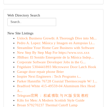
Web Directory Search
New Site Listings
Unlock Business Growth: A Thorough Dive into Mi...
Pedro A. Lopez: Música y Imagen en Autopsias Li...
Streamline Your Home Care Business with Software
New Step By Step Map For https://www.xxx.xxx
JBilbao: El Sonido Emergente de la Música Indep...
Corporate Software Developer Jobs in the G...
Frigidaire 5304441893 Microwave Door Latch Hook
Garage door repair phone Brier
Inspire Next Engineers : Tech Programs t...
Parker Hannifin 76728 Coaxial Thermocouple W/ 1...
Bradford White 415-49559-04 Aluminum Hex Head
A...
Telegram官网 ： 权威 獲取 与 PC版 安装 教程
Kilts for Men: A Modern Scottish Style Guide
Broan S79270237 Thermal Cutoff Lamp