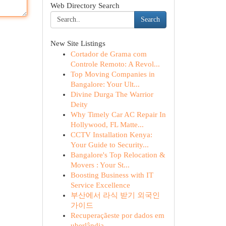
Web Directory Search
Search
New Site Listings
Cortador de Grama com
Controle Remoto: A Revol...
Top Moving Companies in
Bangalore: Your Ult...
Divine Durga The Warrior
Deity
Why Timely Car AC Repair In
Hollywood, FL Matte...
CCTV Installation Kenya:
Your Guide to Security...
Bangalore's Top Relocation &
Movers : Your St...
Boosting Business with IT
Service Excellence
부산에서 라식 받기 외국인
가이드
Recuperaçãeste por dados em
uberlândia