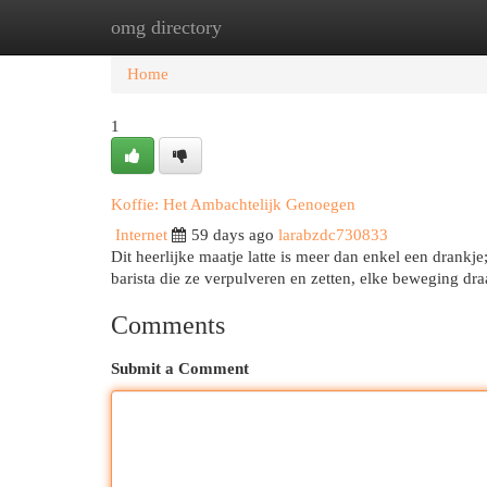
omg directory
Home
New Site Listings
Add Site
Cat
Home
1
Koffie: Het Ambachtelijk Genoegen
Internet
59 days ago
larabzdc730833
Dit heerlijke maatje latte is meer dan enkel een drankj
barista die ze verpulveren en zetten, elke beweging draa
Comments
Submit a Comment