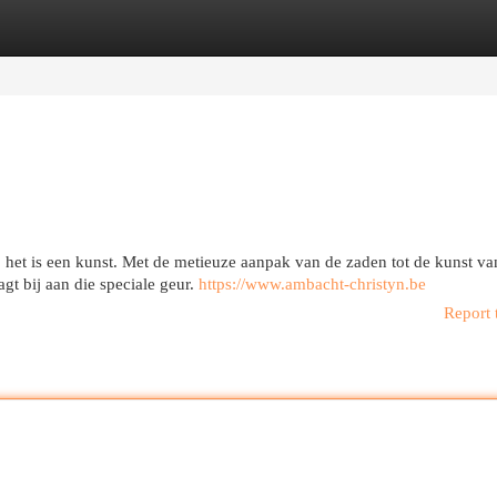
egories
Register
Login
e; het is een kunst. Met de metieuze aanpak van de zaden tot de kunst va
gt bij aan die speciale geur.
https://www.ambacht-christyn.be
Report 