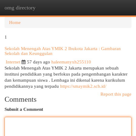
omg directory
Togg
navi
Home
1
Sekolah Menengah Atas YMIK 2 Ibukota Jakarta : Gambaran
Sekolah dan Keunggulan
Internet
57 days ago
haleemanyxh255110
Sekolah Menengah Atas YMIK 2 Jakarta merupakan sebuah
institusi pendidikan yang berfokus pada pengembangan karakter
dan kemampuan siswa . Lembaga ini dikenal karena kurikulum
pendidikannya yang terpadu
https://smaymik2.sch.id/
Report this page
Comments
Submit a Comment