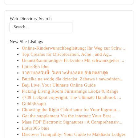
Web Directory Search
New Site Listings
Online-Kinderwunschbegleitung: Ihr Weg zur Schw...
Top Creams for Discoloration, Acne , and Ag...
Unanst&auml;ndiges Fickvideo Mit schwanzgeiler ...
Lotus365 blue
ราคาบอลวันนี้: วิเคราะห์บอลสด อัปเดตล่าสุด
Butelka na wodę dla dziecka: Zabawa i nawodnien...
Baji Live: Your Ultimate Online Guide
Picking Living Room Furnishings Looks & Range
{789 Jackpot copyright: The Ultimate Handbook ...
Gold365app
Choosing the Right Chlorinator for Your Ingroun...
Get the supplement Via the internet: Your Best ...
Mass PDF Electronic Signatures : A Comprehensiv...
Lotus365 blue
Discover Tranquility: Your Guide to Makhado Lodges