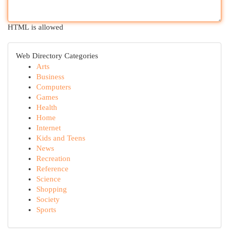
HTML is allowed
Web Directory Categories
Arts
Business
Computers
Games
Health
Home
Internet
Kids and Teens
News
Recreation
Reference
Science
Shopping
Society
Sports