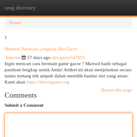
omg directory
Togg
navi
Home
1
Mariwd: Panduan Lengkap Slot Gacor
Internet
57 days ago
slot-gacor547055
Ingin mencari cara bermain game gacor ? Mariwd hadir sebagai
panduan lengkap untuk Anda! Artikel ini akan menjelaskan secara
tuntas tentang trik ampuh dalam memilih bandar slot yang aman.
Kami akan
https://duwingame.org
Report this page
Comments
Submit a Comment