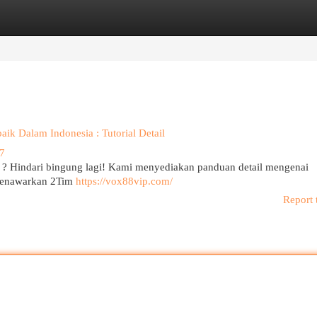
egories
Register
Login
ik Dalam Indonesia : Tutorial Detail
97
m ? Hindari bingung lagi! Kami menyediakan panduan detail mengenai
 menawarkan 2Tim
https://vox88vip.com/
Report 