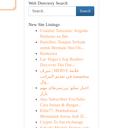
Web Directory Search
Search
New Site Listings
Usaidizi Tanzania: Angalia
Huduma na Bei
ParisSlot: Tempat Terbaik
untuk Bermain Slot On...
Rankzura
Las Vegas's Top Realtor:
Discover The Dre...
ميرڤ | MERVE علامة
متخصصة في تقديم المراتب
وال...
اخبار نمکو: بررسی‌های مهم
بازار
Jasa Subscriber YouTube:
Cara Instan & Bergar...
Kilat77: Pembahasan
Mendalam Arena Judi D...
Crypto To fiat exchange
Scharfe Models Stehen aufs