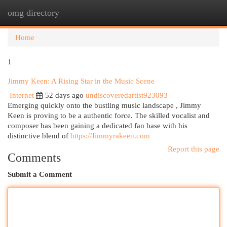
omg directory
Togg
navi
Home
1
Jimmy Keen: A Rising Star in the Music Scene
Internet
52 days ago
undiscoveredartist923093
Emerging quickly onto the bustling music landscape , Jimmy
Keen is proving to be a authentic force. The skilled vocalist and
composer has been gaining a dedicated fan base with his
distinctive blend of
https://Jimmyrakeen.com
Report this page
Comments
Submit a Comment