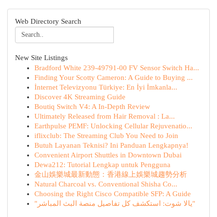
Web Directory Search
New Site Listings
Bradford White 239-49791-00 FV Sensor Switch Ha...
Finding Your Scotty Cameron: A Guide to Buying ...
İnternet Televizyonu Türkiye: En İyi İmkanla...
Discover 4K Streaming Guide
Boutiq Switch V4: A In-Depth Review
Ultimately Released from Hair Removal : La...
Earthpulse PEMF: Unlocking Cellular Rejuvenatio...
iflixclub: The Streaming Club You Need to Join
Butuh Layanan Teknisi? Ini Panduan Lengkapnya!
Convenient Airport Shuttles in Downtown Dubai
Dewa212: Tutorial Lengkap untuk Pengguna
金山娛樂城最新動態：香港線上娛樂城趨勢分析
Natural Charcoal vs. Conventional Shisha Co...
Choosing the Right Cisco Compatible SFP: A Guide
"يالا شوت: استكشف كل تفاصيل منصة البث المباشر"