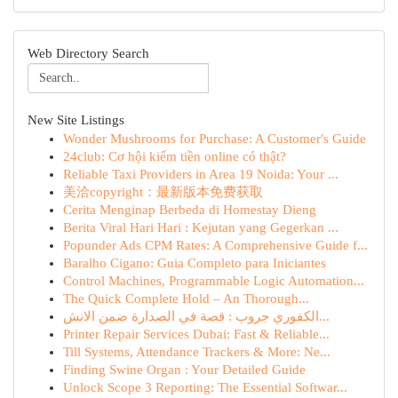
Web Directory Search
New Site Listings
Wonder Mushrooms for Purchase: A Customer's Guide
24club: Cơ hội kiếm tiền online có thật?
Reliable Taxi Providers in Area 19 Noida: Your ...
美洽copyright：最新版本免费获取
Cerita Menginap Berbeda di Homestay Dieng
Berita Viral Hari Hari : Kejutan yang Gegerkan ...
Popunder Ads CPM Rates: A Comprehensive Guide f...
Baralho Cigano: Guia Completo para Iniciantes
Control Machines, Programmable Logic Automation...
The Quick Complete Hold – An Thorough...
الكفوري جروب : قصة في الصدارة ضمن الانش...
Printer Repair Services Dubai: Fast & Reliable...
Till Systems, Attendance Trackers & More: Ne...
Finding Swine Organ : Your Detailed Guide
Unlock Scope 3 Reporting: The Essential Softwar...